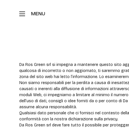
Disconoscimento
Da Ros Green srl si impegna a mantenere questo sito ag
qualcosa di incorretto o non aggiornato, ti saremmo grati 
zona del sito web hai letto l’informazione. Lo esamineremo 
Non siamo responsabili per la perdita a causa di inesatte
causati o inerenti alla diffusione di informazioni attraverso
moduli Web, ci impegniamo a limitare al minimo il numero d
dell’uso di dati, consigli o idee forniti da o per conto di
assume alcuna responsabilità.
Qualsiasi dato personale che ci fornisci nel contesto della 
conformità con la nostra dichiarazione sulla privacy.
Da Ros Green srl deve fare tutto il possibile per protegger