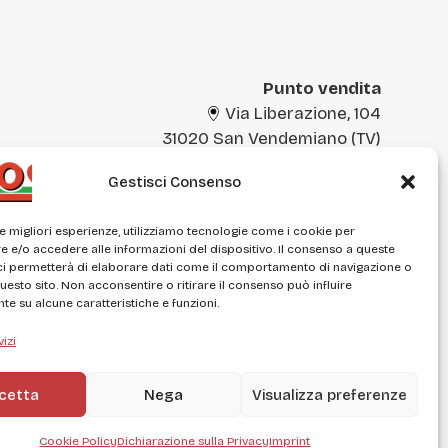
Punto vendita
Via Liberazione, 104
31020 San Vendemiano (TV)
Gestisci Consenso
+39 0438 400184
negozio@daros.it
le migliori esperienze, utilizziamo tecnologie come i cookie per
 e/o accedere alle informazioni del dispositivo. Il consenso a queste
ci permetterà di elaborare dati come il comportamento di navigazione o
questo sito. Non acconsentire o ritirare il consenso può influire
e su alcune caratteristiche e funzioni.
vizi
tale
cetta
Nega
Visualizza preferenze
Cookie Policy
Dichiarazione sulla Privacy
Imprint