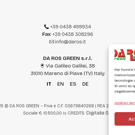
+39 0438 499934
Fax
+39 0438 308296
info@daros.it
DA ROS GREEN s.r.l.
Via Galileo Galilei, 38
Per fornire 
31010 Mareno di Piave (TV) Italy
memorizzare
tecnologie 
IT
EN
ES
DE
ID unici su 
negativament
Gestisci ser
5 © DA ROS GREEN – P.iva e C.F. 03679840268 | REA 289668 | Capi
Digitalia Srl
Sociale € 10.500,00 i.v. CREDITS:
Ac