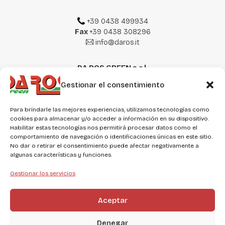
+39 0438 499934
Fax
+39 0438 308296
info@daros.it
DA ROS GREEN s.r.l.
Via Galileo Galilei, 38
Gestionar el consentimiento
31010 Mareno di Piave (TV) Italy
IT
EN
ES
DE
Para brindarle las mejores experiencias, utilizamos tecnologías como
cookies para almacenar y/o acceder a información en su dispositivo.
Habilitar estas tecnologías nos permitirá procesar datos como el
comportamiento de navegación o identificaciones únicas en este sitio.
Punto vendita
No dar o retirar el consentimiento puede afectar negativamente a
Via Liberazione, 104
algunas características y funciones.
31020 San Vendemiano (TV)
Gestionar los servicios
+39 0438 400184
negozio@daros.it
Aceptar
Denegar