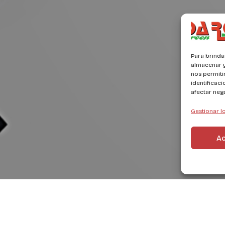
Para brinda
almacenar y
nos permit
identificaci
afectar neg
Gestionar lo
A