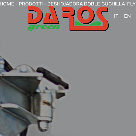
HOME
-
PRODOTTI
-
DESHOJADORA DOBLE CUCHILLA ‘FLY
IT
EN