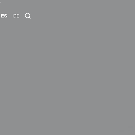
’
ES
DE