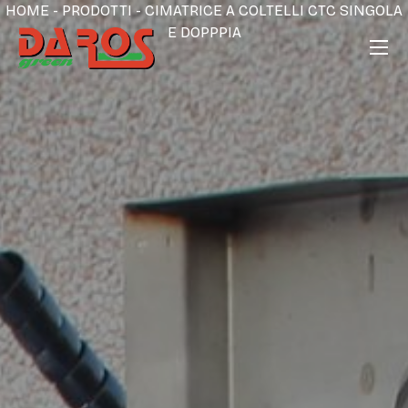
HOME
-
PRODOTTI
-
CIMATRICE A COLTELLI CTC SINGOLA
E DOPPPIA