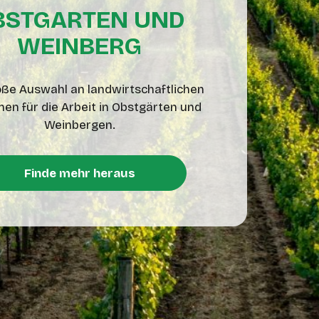
BSTGARTEN UND
WEINBERG
oße Auswahl an landwirtschaftlichen
en für die Arbeit in Obstgärten und
Weinbergen.
Finde mehr heraus