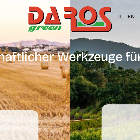
IT
EN
aftlicher Werkzeuge fü