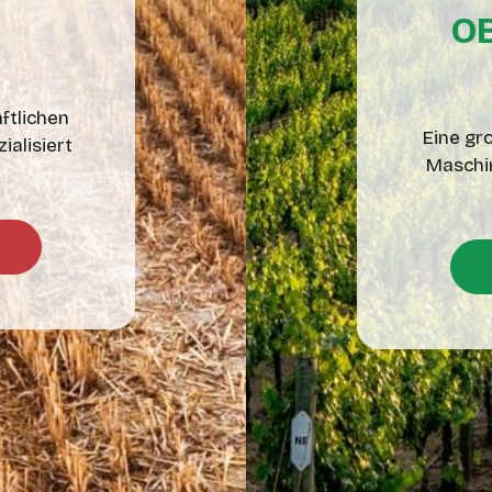
O
ftlichen
Eine gr
ialisiert
Maschin