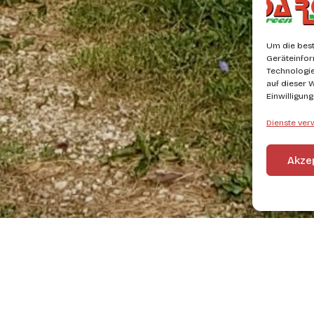
Um die best
Geräteinfor
Technologie
auf dieser 
Einwilligun
Dienste ver
Akze