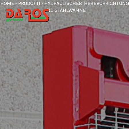
HOME
-
PRODOTTI
-
HYDRAULISCHER HEBEVORRICHTUNG
UND STAHLWANNE