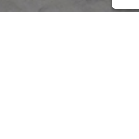
Kategorie: Obstgarten 
MINI RIPP
- Scarica il nostro catal
Beschreibung:
MINI-RIPPER
Das ideale Werkzeug, um
für die Aussaat vorzube