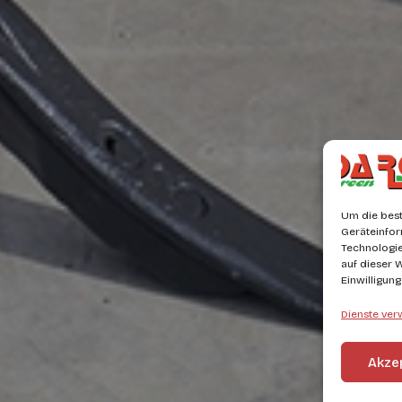
Um die best
Geräteinfor
Technologie
auf dieser 
Einwilligun
Dienste ver
Akze