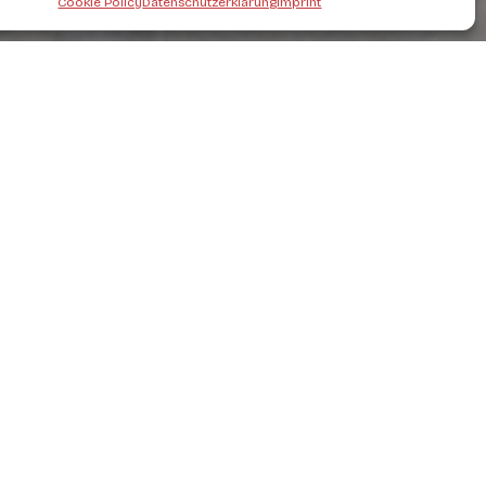
Cookie Policy
Datenschutzerklärung
Imprint
und Weinberg
ER
ogo 2025
 den Boden von Gras zu befreien und ihn
reiten. Für lehmige Böden kann an den