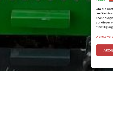
Um die best
Geräteinfor
Technologie
auf dieser 
Einwilligun
Dienste ver
Akze
Kategorie: Obstgarten 