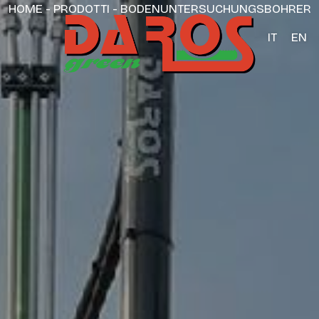
HOME
-
PRODOTTI
-
BODENUNTERSUCHUNGSBOHRER
IT
EN